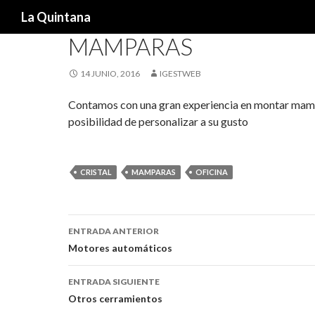
Buscar
La Quintana
MAMPARAS
14 JUNIO, 2016
IGESTWEB
Contamos con una gran experiencia en montar mampar
posibilidad de personalizar a su gusto
CRISTAL
MAMPARAS
OFICINA
Navegación
ENTRADA ANTERIOR
de
Motores automáticos
entradas
ENTRADA SIGUIENTE
Otros cerramientos